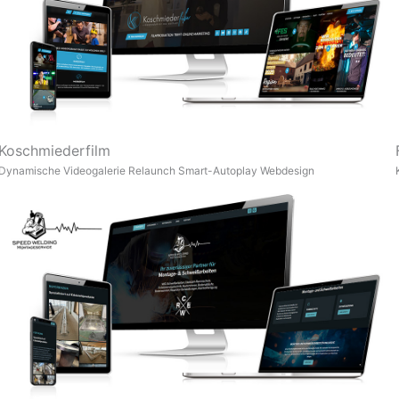
Koschmiederfilm
Dynamische Videogalerie
Relaunch
Smart-Autoplay
Webdesign