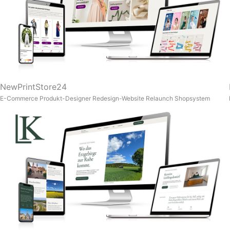
NewPrintStore24
E-Commerce
Produkt-Designer
Redesign-Website
Relaunch
Shopsystem