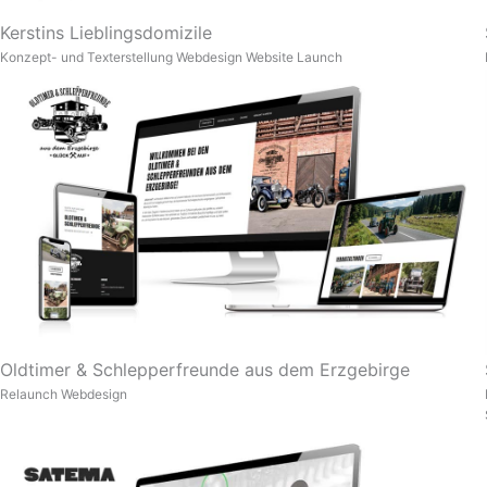
Kerstins Lieblingsdomizile
Konzept- und Texterstellung
Webdesign
Website Launch
Oldtimer & Schlepperfreunde aus dem Erzgebirge
Relaunch
Webdesign