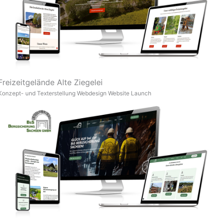
Freizeitgelände Alte Ziegelei​
Konzept- und Texterstellung
Webdesign
Website Launch