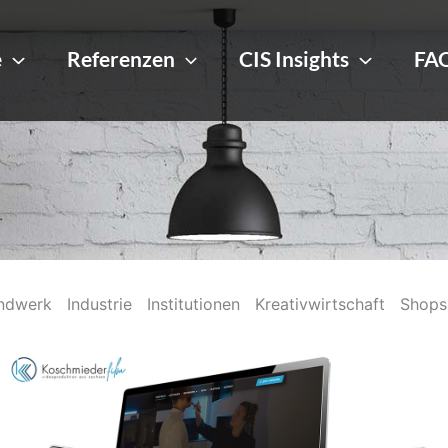
e
Referenzen
CIS Insights
FA
ndwerk
Industrie
Institutionen
Kreativwirtschaft
Shops