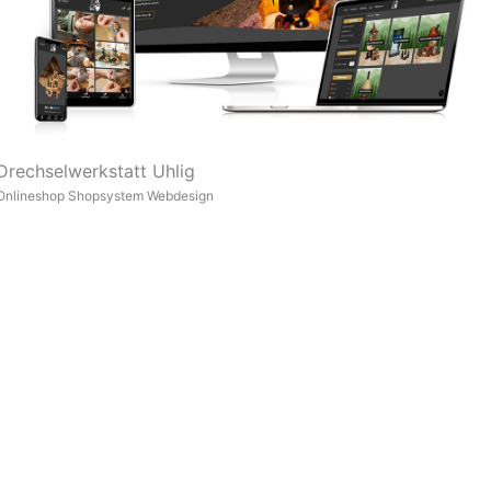
Drechselwerkstatt Uhlig
Onlineshop
Shopsystem
Webdesign
nsere Kunden sagen
Google
5,0
von 5