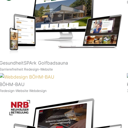
GesundheitSPArk Golfbadsauna
Barrierefreiheit
Redesign-Website
BÖHM-BAU
Redesign-Website
Webdesign