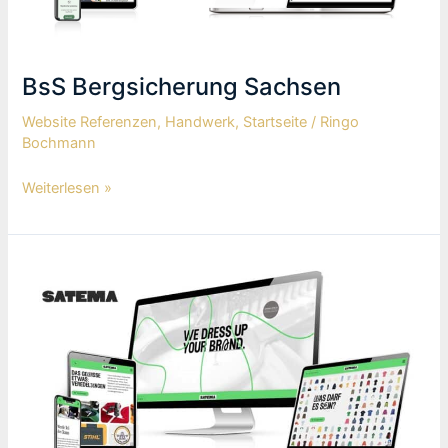
BsS Bergsicherung Sachsen
Website Referenzen
,
Handwerk
,
Startseite
/
Ringo
Bochmann
Weiterlesen »
SATEMA
–
Corporate
Fashion
GmbH